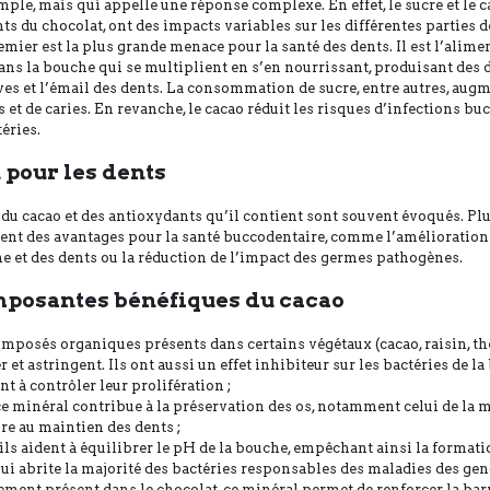
ple, mais qui appelle une réponse complexe. En effet, le sucre et le c
 du chocolat, ont des impacts variables sur les différentes parties d
mier est la plus grande menace pour la santé des dents. Il est l’alime
ans la bouche qui se multiplient en s’en nourrissant, produisant des d
ves et l’émail des dents. La consommation de sucre, entre autres, augm
 et de caries. En revanche, le cacao réduit les risques d’infections bu
téries.
n pour les dents
 du cacao et des antioxydants qu’il contient sont souvent évoqués. Plu
nt des avantages pour la santé buccodentaire, comme l’amélioration
he et des dents ou la réduction de l’impact des germes pathogènes.
posantes bénéfiques du cacao
mposés organiques présents dans certains végétaux (cacao, raisin, th
 et astringent. Ils ont aussi un effet inhibiteur sur les bactéries de la
nt à contrôler leur prolifération ;
ce minéral contribue à la préservation des os, notamment celui de la m
re au maintien des dents ;
ils aident à équilibrer le pH de la bouche, empêchant ainsi la formati
qui abrite la majorité des bactéries responsables des maladies des gen
ement présent dans le chocolat, ce minéral permet de renforcer la barr