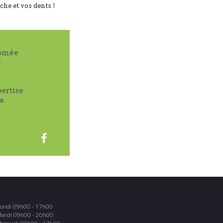
che et vos dents !
lômée
e
pertise
la
undi 09h00 - 17h00
ardi 09h00 - 20h00