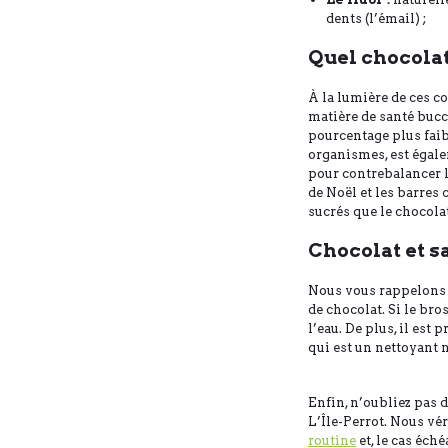
dents (l’émail) ;
Quel chocolat
À la lumière de ces c
matière de santé bucco
pourcentage plus faibl
organismes, est égale
pour contrebalancer le
de Noël et les barres
sucrés que le chocolat
Chocolat et s
Nous vous rappelons q
de chocolat. Si le br
l’eau. De plus, il est
qui est un nettoyant n
Enfin, n’oubliez pas 
L’Île-Perrot. Nous vé
routine
et, le cas éc