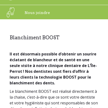
Demande de rendez-vous
autres douleurs dentaires… Nous vous recevrons
dans les plus brefs délais pour un rendez-vous
Promotions à venir
Nous joindre
Pour demander un rendez-vous, vous pouvez téléphoner au
d’urgence, durant nos heures d’ouverture.
(514) 425-4256
ou compléter le formulaire ci-dessous.
Vous êtes à la recherche d’un dentiste à L’Île-Perrot
Heures d’ouverture
? Quelle que soit la nature de vos besoins ou votre
VOS DISPONIBILITÉS
Lundi 9:00 – 18:00
condition bucco-dentaire, nos professionnels
Blanchiment BOOST
Mardi 9:00 – 19:00
sauront vous proposer les meilleurs soins.
Lundi
Mardi
Mercredi
Jeudi
Mercredi 9:00 – 20:00
Contactez-nous dès maintenant !
Vendredi
Samedi
Jeudi 13:00 – 21:00
Il est désormais possible d’obtenir un sourire
Vendredi 9:00 – 15:00 *
éclatant de blancheur et de santé en une
ÊTES-VOUS UN NOUVEAU PATIENT?
Samedi 9:00 – 15:00 *
seule visite à notre clinique dentaire de L’Île-
Centre Dentaire Don Quichotte25,
Perrot ! Nos dentistes sont fiers d’offrir à
boulevard Don Quichotte,
Oui
Non
leurs clients la technologie BOOST pour le
* Sur rendez-vous seulement
suite 144
blanchiment des dents.
L’Île-Perrot, QC, J7V 7X4
514-425-4256
Le blanchiment BOOST est réalisé directement à
cddonquichotte@hotmail.com
la chaise, c’est-à-dire que ce sont votre dentiste
et votre hygiéniste qui sont responsables de son