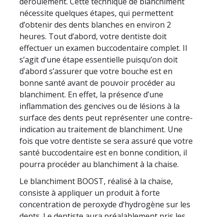
déroulement. Cette technique de blanchiment
nécessite quelques étapes, qui permettent
d’obtenir des dents blanches en environ 2
heures. Tout d’abord, votre dentiste doit
effectuer un examen buccodentaire complet. Il
s’agit d’une étape essentielle puisqu’on doit
d’abord s’assurer que votre bouche est en
bonne santé avant de pouvoir procéder au
Veuillez
blanchiment. En effet, la présence d’une
laisser
inflammation des gencives ou de lésions à la
ce
surface des dents peut représenter une contre-
champ
indication au traitement de blanchiment. Une
vide.
fois que votre dentiste se sera assuré que votre
santé buccodentaire est en bonne condition, il
pourra procéder au blanchiment à la chaise.
Le blanchiment BOOST, réalisé à la chaise,
consiste à appliquer un produit à forte
concentration de peroxyde d’hydrogène sur les
dents. Le dentiste aura préalablement pris les